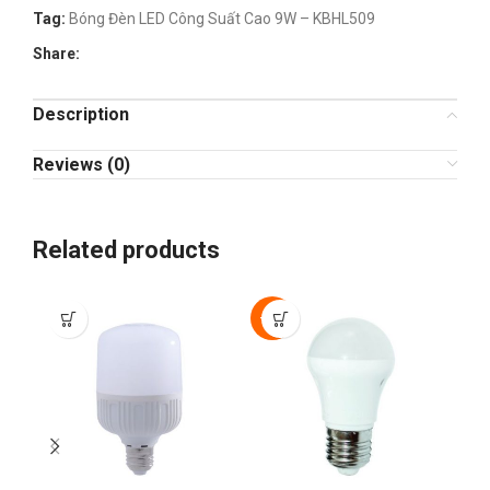
Tag:
Bóng Đèn LED Công Suất Cao 9W – KBHL509
Share:
Description
Reviews (0)
Related products
-30%
-3