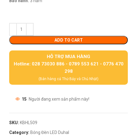
Bảo hành:
3 năm
ADD TO CART
HỖ TRỢ MUA HÀNG
Hotline: 028 73030 886 - 0789 553 621 - 0776 470
298
(Bán hàng cả Thứ Bảy và Chủ Nhật)
15
Người đang xem sản phẩm này!
SKU:
KBHL509
Category:
Bóng Đèn LED Duhal