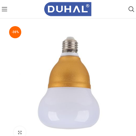
-30%
Click to enlarge