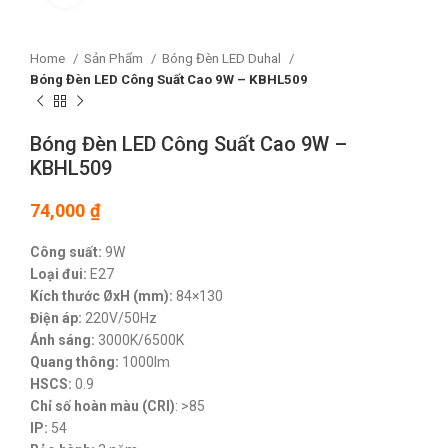
Home
Sản Phẩm
Bóng Đèn LED Duhal
Bóng Đèn LED Công Suất Cao 9W – KBHL509
Bóng Đèn LED Công Suất Cao 9W –
KBHL509
74,000
₫
Công suất:
9W
Loại đui:
E27
Kích thước ØxH (mm):
84×130
Điện áp:
220V/50Hz
Ánh sáng:
3000K/6500K
Quang thông:
1000lm
HSCS:
0.9
Chỉ số hoàn màu (CRI)
: >85
IP:
54