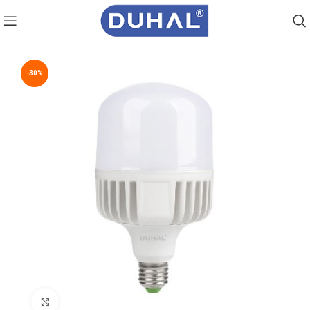
-30%
Click to enlarge