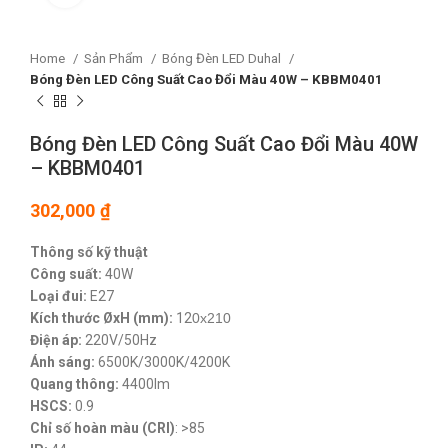
Home
Sản Phẩm
Bóng Đèn LED Duhal
Bóng Đèn LED Công Suất Cao Đổi Màu 40W – KBBM0401
Bóng Đèn LED Công Suất Cao Đổi Màu 40W
– KBBM0401
302,000
₫
Thông số kỹ thuật
Công suất:
40W
Loại đui:
E27
Kích thước ØxH (mm):
12
0x210
Điện áp:
220V/50Hz
Ánh sáng:
6500K/3000K/4200K
Quang thông:
4400lm
HSCS:
0.9
Chỉ số hoàn màu (CRI)
: >85