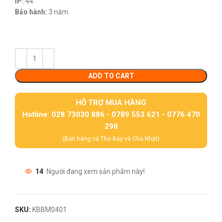
IP:
44
Bảo hành:
3 năm
ADD TO CART
HỖ TRỢ MUA HÀNG
Hotline: 028 73030 886 - 0789 553 621 - 0776 470
298
(Bán hàng cả Thứ Bảy và Chủ Nhật)
14
Người đang xem sản phẩm này!
SKU:
KBBM0401