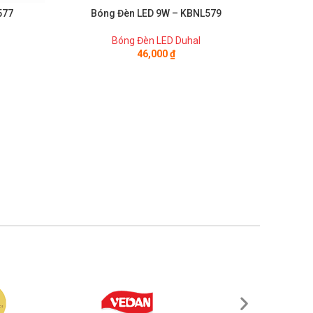
Bóng Đè
577
Bóng Đèn LED 9W – KBNL579
Bóng Đèn LED Duhal
46,000
₫