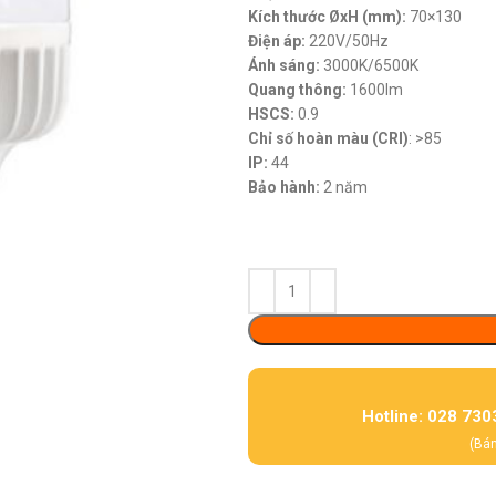
Kích thước ØxH (mm):
70×130
Điện áp:
220V/50Hz
Ánh sáng:
3000K/6500K
Quang thông:
1600lm
HSCS:
0.9
Chỉ số hoàn màu (CRI)
: >85
IP:
44
Bảo hành:
2 năm
Hotline: 028 730
(Bán