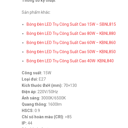
Thông số kỹ thuật
Sản phẩm khác:
Bóng Đèn LED Trụ Công Suất Cao 15W – SBNL815
Bóng Đèn LED Trụ Công Suất Cao 80W – KBNL880
Bóng Đèn LED Trụ Công Suất Cao 60W – KBNL860
Bóng Đèn LED Trụ Công Suất Cao 50W – KBNL850
Bóng Đèn LED Trụ Công Suất Cao 40W- KBNL840
Công suất:
15W
Loại đui:
E27
Kích thước ØxH (mm):
70×130
Điện áp:
220V/50Hz
Ánh sáng:
3000K/6500K
Quang thông:
1600lm
HSCS:
0.9
Chỉ số hoàn màu (CRI)
: >85
IP:
44