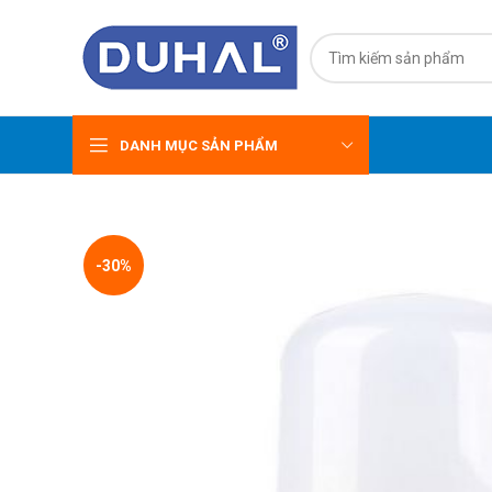
DANH MỤC SẢN PHẨM
-30%