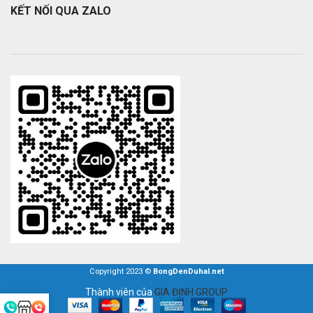
KẾT NỐI QUA ZALO
Copyright 2023 ©
BongDenDuhal.net
Thành viên của
GIA ĐỊNH GROUP