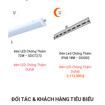
-50%
-5
Đèn LED Chống Thấm
Đèn Led Chống Thấm
72W – SDCT272
IP68 18W – DSI002
Đèn LED Chống Thấm
Đèn LED Chống Thấm
Duhal
Duhal
3,112,000
₫
ĐỐI TÁC & KHÁCH HÀNG TIÊU BIỂU