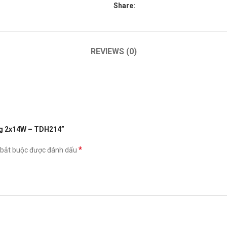
Share:
REVIEWS (0)
ang 2x14W – TDH214”
*
 bắt buộc được đánh dấu