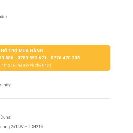
 năm
HỖ TRỢ MUA HÀNG
30 886 - 0789 553 621 - 0776 470 298
 hàng cả Thứ Bảy và Chủ Nhật)
m này!
 Duhal
Quang 2x14W – TDH214