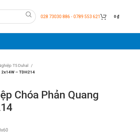
028 73030 886 - 0789 553 621
0
₫
Nghiệp T5 Duhal
g 2x14W – TDH214
iệp Chóa Phản Quang
214
0x60