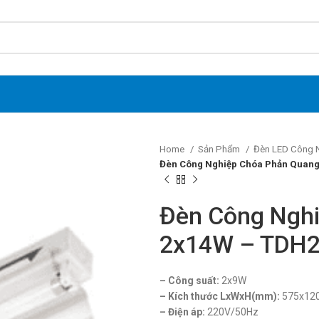
Home
Sản Phẩm
Đèn LED Công 
Đèn Công Nghiệp Chóa Phản Quan
Đèn Công Ngh
2x14W – TDH
–
Công suất:
2x9W
– Kích thước LxWxH(mm
)
:
575x12
– Điện áp:
220V/50Hz