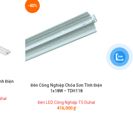
-40%
-40%
nh Điện
Đèn Công Nghiệp Chóa Sơn Tĩnh Điện
Đèn Cô
1x18W – TDH118
uhal
Đèn LED Công Nghiệp T5 Duhal
Đèn
416,000
₫