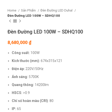
Home
Sản Phẩm
Đèn Đường LED Duhal
Đèn Đường LED 100W – SDHQ100
Đèn Đường LED 100W – SDHQ100
8,680,000
₫
Công suất:
100W
Kích thước
(mm):
674x315x121
Điện áp:
220V/50Hz
Ánh sáng:
5700K
Quang thông:
14200lm
HSCS:
>0.9
Chỉ số hoàn màu (CRI)
: 80
IP:
65