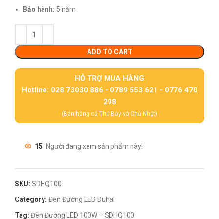
Bảo hành:
5 năm
ADD TO CART
HỖ TRỢ MUA HÀNG
Hotline: 028 73030 886 - 0789 553 621 - 0776 470
298
(Bán hàng cả Thứ Bảy và Chủ Nhật)
15
Người đang xem sản phẩm này!
SKU:
SDHQ100
Category:
Đèn Đường LED Duhal
Tag:
Đèn Đường LED 100W – SDHQ100