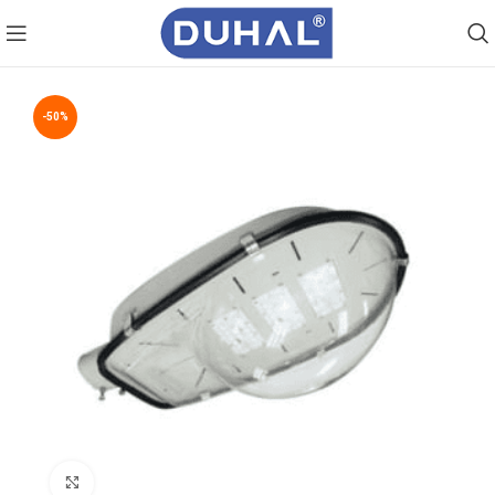
-50%
Click to enlarge