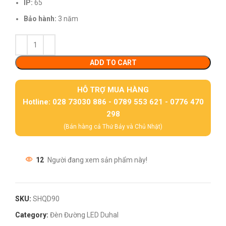
IP:
65
Bảo hành:
3 năm
ADD TO CART
HỖ TRỢ MUA HÀNG
Hotline: 028 73030 886 - 0789 553 621 - 0776 470
298
(Bán hàng cả Thứ Bảy và Chủ Nhật)
12
Người đang xem sản phẩm này!
SKU:
SHQD90
Category:
Đèn Đường LED Duhal