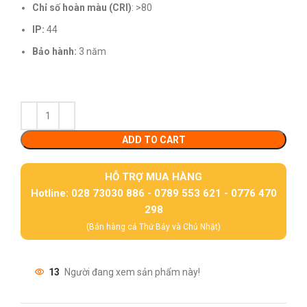
Chỉ số hoàn màu (CRI)
: >80
IP:
44
Bảo hành:
3 năm
ADD TO CART
HỖ TRỢ MUA HÀNG
Hotline: 028 73030 886 - 0789 553 621 - 0776 470
298
(Bán hàng cả Thứ Bảy và Chủ Nhật)
13
Người đang xem sản phẩm này!