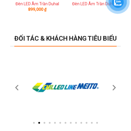
Đèn LED Âm Trần Duhal
Đèn LED Âm Trần Duhal
Đ
899,000
₫
ĐỐI TÁC & KHÁCH HÀNG TIÊU BIỂU