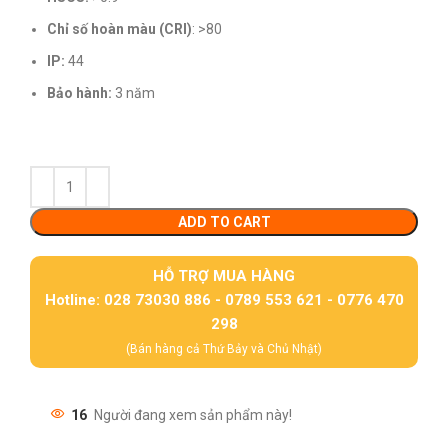
Chỉ số hoàn màu (CRI)
: >80
IP:
44
Bảo hành:
3 năm
ADD TO CART
HỖ TRỢ MUA HÀNG
Hotline: 028 73030 886 - 0789 553 621 - 0776 470
298
(Bán hàng cả Thứ Bảy và Chủ Nhật)
16
Người đang xem sản phẩm này!