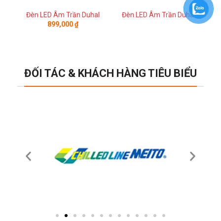
Đèn LED Âm Trần Duhal
Đèn LED Âm Trần Duhal
Đ
899,000
₫
ĐỐI TÁC & KHÁCH HÀNG TIÊU BIỂU