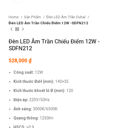
Home
Sản Phẩm
Đèn LED Âm Trần Duhal
Đèn LED Âm Trần Chiếu Điểm 12W -SDFN212
Đèn LED Âm Trần Chiếu Điểm 12W -
SDFN212
528,000
₫
Công suất:
12W
Kích thước ØxH (mm):
140×35
Kích thước khoét lỗ Ø (mm):
120
Điện áp:
220V/50Hz
Ánh sáng:
3000K/6500K
Quang thông:
1250lm
HSCS:
>0.9