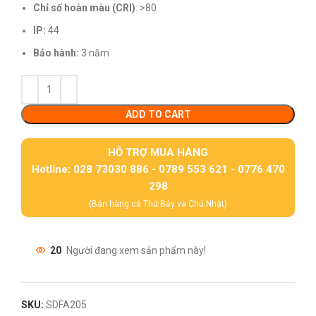
Chỉ số hoàn màu (CRI)
: >80
IP:
44
Bảo hành:
3 năm
ADD TO CART
HỖ TRỢ MUA HÀNG
Hotline: 028 73030 886 - 0789 553 621 - 0776 470
298
(Bán hàng cả Thứ Bảy và Chủ Nhật)
20
Người đang xem sản phẩm này!
SKU:
SDFA205