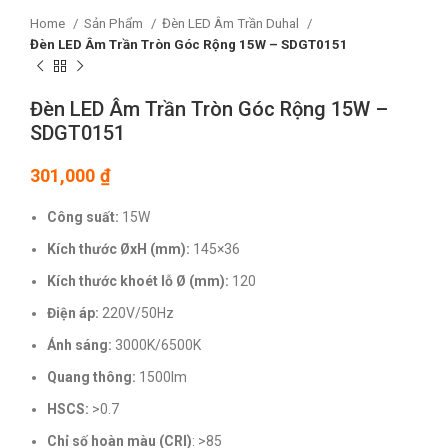
Home
Sản Phẩm
Đèn LED Âm Trần Duhal
Đèn LED Âm Trần Tròn Góc Rộng 15W – SDGT0151
Đèn LED Âm Trần Tròn Góc Rộng 15W –
SDGT0151
301,000
₫
Công suất:
15W
Kích thước ØxH (mm):
145×36
Kích thước khoét lỗ Ø (mm):
120
Điện áp:
220V/50Hz
Ánh sáng:
3000K/6500K
Quang thông:
1500lm
HSCS:
>0.7
Chỉ số hoàn màu (CRI)
: >85