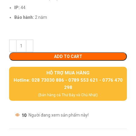
IP:
44
Bảo hành:
2 năm
ADD TO CART
HỖ TRỢ MUA HÀNG
Hotline: 028 73030 886 - 0789 553 621 - 0776 470
298
(Bán hàng cả Thứ Bảy và Chủ Nhật)
10
Người đang xem sản phẩm này!