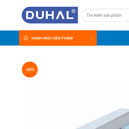
DANH MỤC SẢN PHẨM
-50%