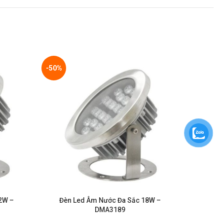
-50%
-50%
2W –
Đèn Led Âm Nước Đa Sắc 18W –
Đèn
DMA3189