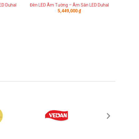
ED Duhal
Đèn LED Âm Tường – Âm Sàn LED Duhal
Đèn LED
5,449,000
₫