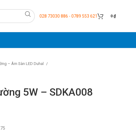
028 73030 886 - 0789 553 621
0
₫
ờng – Âm Sàn LED Duhal
ường 5W – SDKA008
x75