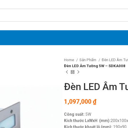
Home
Sản Phẩm
Đèn LED Âm Tư
Đèn LED Âm Tường 5W – SDKA008
Đèn LED Âm T
1,097,000
₫
Công suất:
5W
Kích thước LxWxH (mm):
200x100
Kích thước khoét lỗ (mm):
190×90