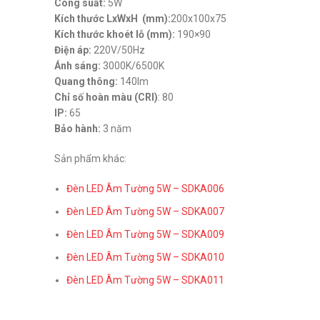
Công suất:
5W
Kích thước LxWxH (mm):
200x100x75
Kích thước khoét lỗ (mm):
190×90
Điện áp:
220V/50Hz
Ánh sáng:
3000K/6500K
Quang thông:
140lm
Chỉ số hoàn màu (CRI)
: 80
IP:
65
Bảo hành:
3 năm
Sản phẩm khác:
Đèn LED Âm Tường 5W – SDKA006
Đèn LED Âm Tường 5W – SDKA007
Đèn LED Âm Tường 5W – SDKA009
Đèn LED Âm Tường 5W – SDKA010
Đèn LED Âm Tường 5W – SDKA011