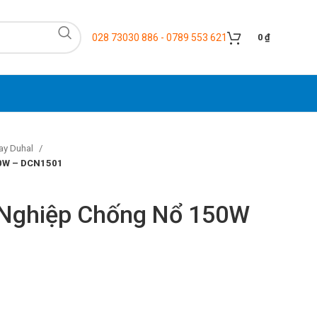
028 73030 886 - 0789 553 621
0
₫
ay Duhal
50W – DCN1501
 Nghiệp Chống Nổ 150W