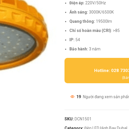
Điện áp:
220V/50Hz
Ánh sáng:
3000K/6500K
Quang thông:
19500lm
Chỉ số hoàn màu (CRI)
: >85
IP:
54
Bảo hành:
3 năm
Hotline: 028 730
(Bán
19
Người đang xem sản phẩ
SKU:
DCN1501
Category:
Đèn LED High Bay Duhal