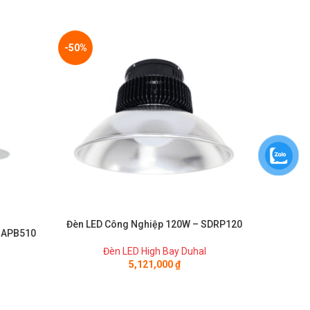
-50%
-50%
Đèn LED Công Nghiệp 120W – SDRP120
Đèn LED
SAPB510
Đèn LED High Bay Duhal
5,121,000
₫