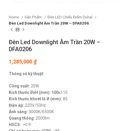
Home
Sản Phẩm
Đèn LED Chiếu Điểm Duhal
Đèn Led Downlight Âm Trần 20W – DFA0206
Đèn Led Downlight Âm Trần 20W –
DFA0206
1,285,000
₫
Thông số kỹ thuật:
Công suất:
20W
Kích thước ØxH (mm): 100
x110
Kích thước khoét lỗ Ø (mm):
85
Điện áp:
220V/50Hz
Ánh sáng:
3000K/6500K
Quang thông:
2000lm
HSCS:
>0.9