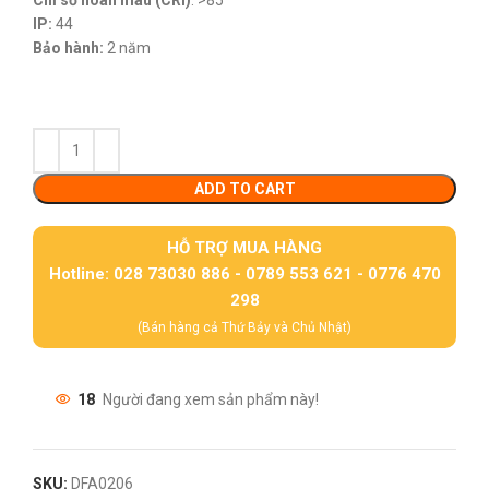
Chỉ số hoàn màu (CRI)
: >85
IP:
44
Bảo hành:
2 năm
ADD TO CART
HỖ TRỢ MUA HÀNG
Hotline: 028 73030 886 - 0789 553 621 - 0776 470
298
(Bán hàng cả Thứ Bảy và Chủ Nhật)
18
Người đang xem sản phẩm này!
SKU:
DFA0206