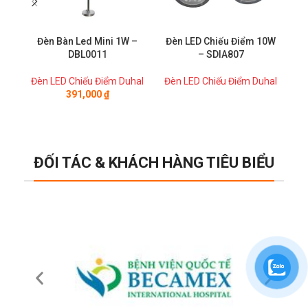
Đèn Bàn Led Mini 1W –
Đèn LED Chiếu Điểm 10W
Đ
DBL0011
– SDIA807
Đèn LED Chiếu Điểm Duhal
Đèn LED Chiếu Điểm Duhal
Đè
391,000
₫
ĐỐI TÁC & KHÁCH HÀNG TIÊU BIỂU