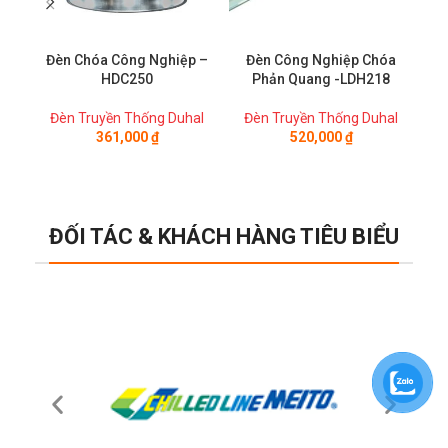
Đèn Chóa Công Nghiệp –
Đèn Công Nghiệp Chóa
Đ
HDC250
Phản Quang -LDH218
Đèn Truyền Thống Duhal
Đèn Truyền Thống Duhal
Đ
361,000
₫
520,000
₫
ĐỐI TÁC & KHÁCH HÀNG TIÊU BIỂU