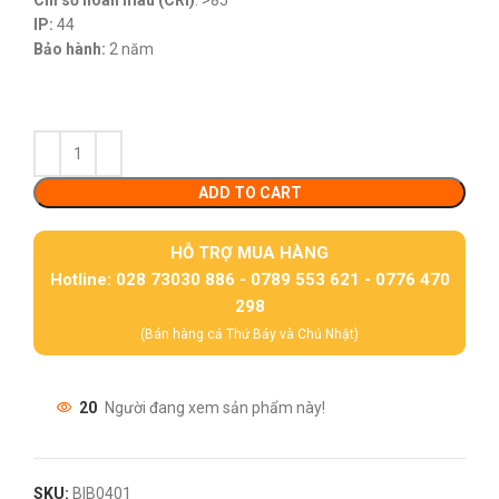
Chỉ số hoàn màu (CRI)
: >85
IP:
44
Bảo hành:
2 năm
ADD TO CART
HỖ TRỢ MUA HÀNG
Hotline: 028 73030 886 - 0789 553 621 - 0776 470
298
(Bán hàng cả Thứ Bảy và Chủ Nhật)
20
Người đang xem sản phẩm này!
SKU:
BIB0401