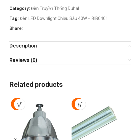
Category:
Đèn Truyền Thống Duhal
Tag:
Đèn LED Downlight Chiếu Sâu 40W – BIB0401
Share:
Description
Reviews (0)
Related products
-40%
-40%
-4