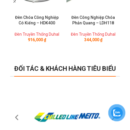
Đèn Chóa Công Nghiệp
Đèn Công Nghiệp Chóa
Đ
Có Kiếng – HDK400
Phản Quang – LDH118
Đèn Truyền Thống Duhal
Đèn Truyền Thống Duhal
Đ
916,000
₫
344,000
₫
ĐỐI TÁC & KHÁCH HÀNG TIÊU BIỂU