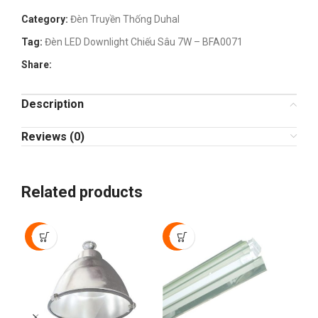
Category:
Đèn Truyền Thống Duhal
Tag:
Đèn LED Downlight Chiếu Sâu 7W – BFA0071
Share:
Description
Reviews (0)
Related products
-40%
-40%
-4