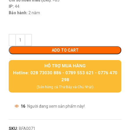
Chỉ số hoàn màu (CRI)
: >85
IP:
44
Bảo hành:
2 năm
ADD TO CART
HỖ TRỢ MUA HÀNG
Hotline: 028 73030 886 - 0789 553 621 - 0776 470
298
(Bán hàng cả Thứ Bảy và Chủ Nhật)
16
Người đang xem sản phẩm này!
SKU:
BFA0071