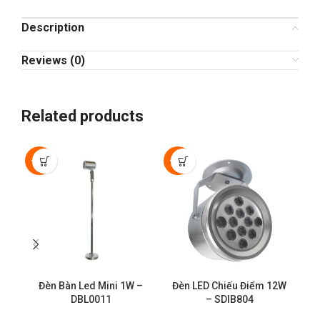
Description
Reviews (0)
Related products
-50%
-50%
Đèn Bàn Led Mini 1W –
Đèn LED Chiếu Điểm 12W
Đ
DBL0011
– SDIB804