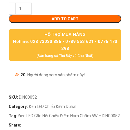
ADD TO CART
HỖ TRỢ MUA HÀNG
Hotline: 028 73030 886 - 0789 553 621 - 0776 470
298
(Bán hàng cả Thứ Bảy và Chủ Nhật)
20
Người đang xem sản phẩm này!
SKU:
DINC0052
Category:
Đèn LED Chiếu Điểm Duhal
Tag:
Đèn LED Gắn Nổi Chiếu Điểm Nam Châm 5W – DINC0052
Share: