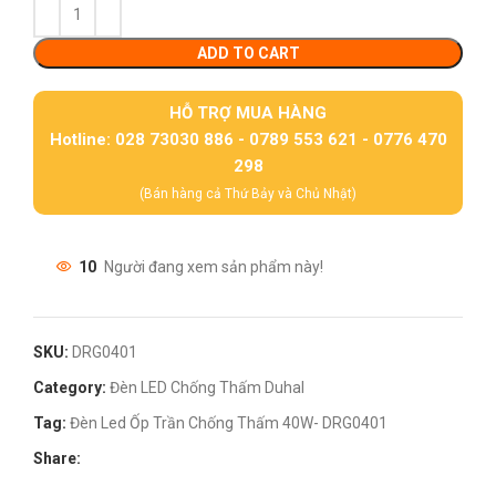
ADD TO CART
HỖ TRỢ MUA HÀNG
Hotline: 028 73030 886 - 0789 553 621 - 0776 470
298
(Bán hàng cả Thứ Bảy và Chủ Nhật)
10
Người đang xem sản phẩm này!
SKU:
DRG0401
Category:
Đèn LED Chống Thấm Duhal
Tag:
Đèn Led Ốp Trần Chống Thấm 40W- DRG0401
Share: