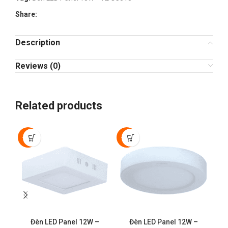
Share:
Description
Reviews (0)
Related products
-30%
-50%
-3
Đèn LED Panel 12W –
Đèn LED Panel 12W –