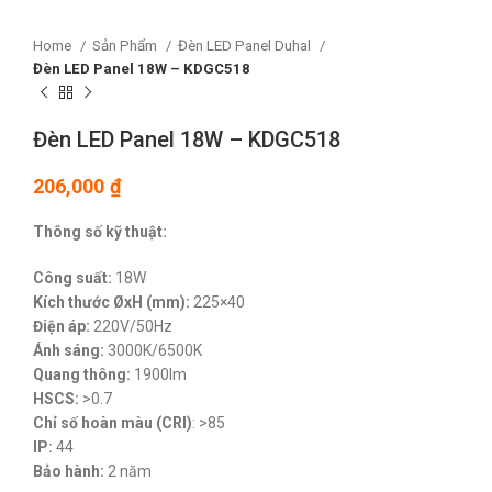
Home
Sản Phẩm
Đèn LED Panel Duhal
Đèn LED Panel 18W – KDGC518
Đèn LED Panel 18W – KDGC518
206,000
₫
Thông số kỹ thuật:
Công suất:
18W
Kích thước ØxH (mm):
225×40
Điện áp:
220V/50Hz
Ánh sáng:
3000K/6500K
Quang thông:
1900lm
HSCS:
>0.7
Chỉ số hoàn màu (CRI)
: >85
IP:
44
Bảo hành:
2 năm