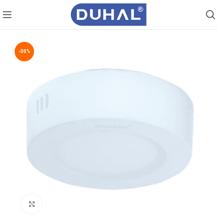
-30%
Click to enlarge