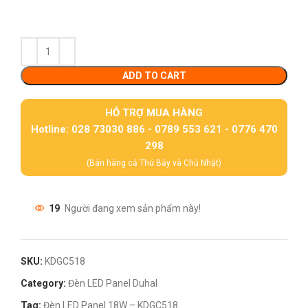
ADD TO CART
HỖ TRỢ MUA HÀNG
Hotline: 028 73030 886 - 0789 553 621 - 0776 470
298
(Bán hàng cả Thứ Bảy và Chủ Nhật)
19
Người đang xem sản phẩm này!
SKU:
KDGC518
Category:
Đèn LED Panel Duhal
Tag:
Đèn LED Panel 18W – KDGC518