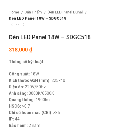
Home
Sản Phẩm
Đèn LED Panel Duhal
Đèn LED Panel 18W – SDGC518
Đèn LED Panel 18W – SDGC518
318,000
₫
Thông số kỹ thuật:
Công suất:
18W
Kích thước ØxH (mm):
225×40
Điện áp:
220V/50Hz
Ánh sáng:
3000K/6500K
Quang thông:
1900lm
HSCS:
>0.7
Chỉ số hoàn màu (CRI)
: >85
IP:
44
Bảo hành:
2 năm