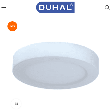
-50%
Click to enlarge