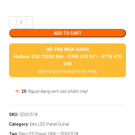
ADD TO CART
HỖ TRỢ MUA HÀNG
Hotline: 028 73030 886 - 0789 553 621 - 0776 470
298
(Bán hàng cả Thứ Bảy và Chủ Nhật)
20
Người đang xem sản phẩm này!
SKU:
SDGC518
Category:
Đèn LED Panel Duhal
Tag:
Đèn LED Panel 18W – SDGC518