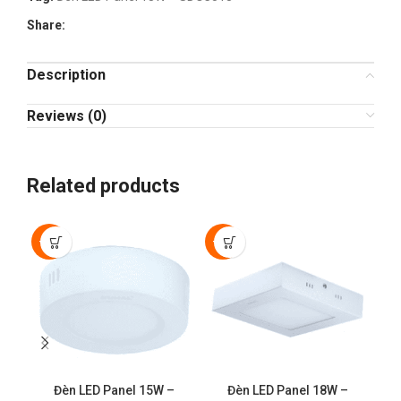
Share:
Description
Reviews (0)
Related products
-30%
-50%
-3
Đèn LED Panel 15W –
Đèn LED Panel 18W –