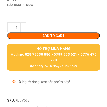
Bảo hành:
2 năm
ADD TO CART
HỖ TRỢ MUA HÀNG
Hotline: 028 73030 886 - 0789 553 621 - 0776 470
298
(Bán hàng cả Thứ Bảy và Chủ Nhật)
13
Người đang xem sản phẩm này!
SKU:
KDGV503