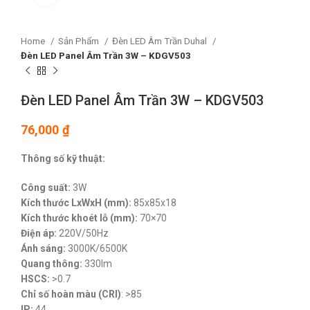
Home
Sản Phẩm
Đèn LED Âm Trần Duhal
Đèn LED Panel Âm Trần 3W – KDGV503
Đèn LED Panel Âm Trần 3W – KDGV503
76,000
₫
Thông số kỹ thuật:
Công suất:
3W
Kích thước LxWxH (mm):
85x85x18
Kích thước khoét lỗ (mm):
70×70
Điện áp:
220V/50Hz
Ánh sáng:
3000K/6500K
Quang thông:
330lm
HSCS:
>0.7
Chỉ số hoàn màu (CRI)
: >85
IP:
44