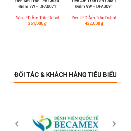
Đèn Âm Trần Led Chiếu
Đèn Âm Trần Led Chiếu
Điểm 7W – DFA0071
Điểm 9W – DFA0091
Đèn LED Âm Trần Duhal
Đèn LED Âm Trần Duhal
Đ
361,000
₫
432,000
₫
ĐỐI TÁC & KHÁCH HÀNG TIÊU BIỂU