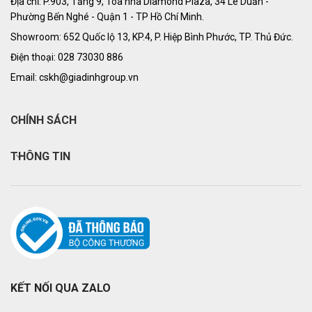
Địa chỉ: P.903, Tầng 9, Tòa nhà Diamond Plaza, 34 Lê Duẩn -
Phường Bến Nghé - Quận 1 - TP Hồ Chí Minh.
Showroom: 652 Quốc lộ 13, KP.4, P. Hiệp Bình Phước, TP. Thủ Đức.
Điện thoại: 028 73030 886
Email: cskh@giadinhgroup.vn
CHÍNH SÁCH
THÔNG TIN
KẾT NỐI QUA ZALO