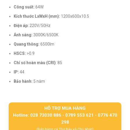
Công suất:
64W
Kích thước LxWxH (mm):
1200x600x10.5
Điện áp:
220V/50Hz
Ánh sáng:
3000K/6500K
Quang thông:
6500lm
HSCS:
>0.9
Chỉ số hoàn màu (CRI)
: 85
IP:
44
Bảo hành:
5 năm
HỖ TRỢ MUA HÀNG
Hotline: 028 73030 886 - 0789 553 621 - 0776 470
298
(Bán hàng cả Thứ Bảy và Chủ Nhật)