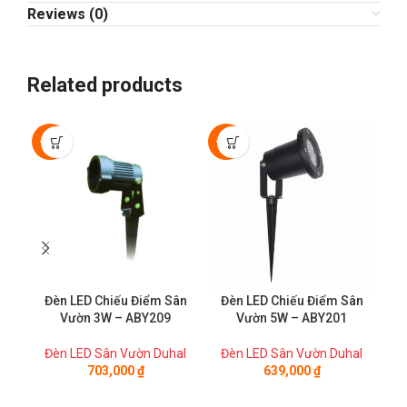
Reviews (0)
Related products
-50%
-50%
-5
Đèn LED Chiếu Điểm Sân
Đèn LED Chiếu Điểm Sân
Đ
Vườn 3W – ABY209
Vườn 5W – ABY201
Đèn LED Sân Vườn Duhal
Đèn LED Sân Vườn Duhal
Đ
703,000
₫
639,000
₫