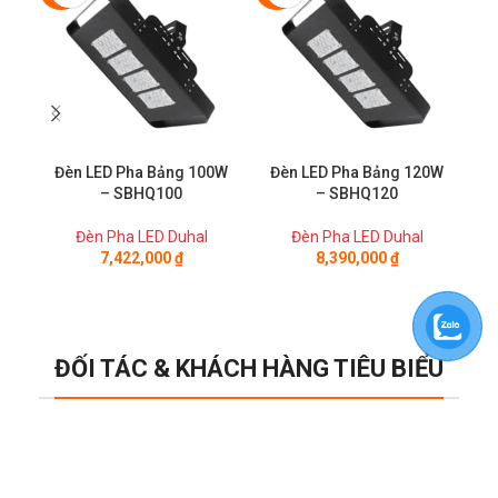
Đèn LED Pha Bảng 100W
Đèn LED Pha Bảng 120W
Đ
– SBHQ100
– SBHQ120
Đèn Pha LED Duhal
Đèn Pha LED Duhal
7,422,000
₫
8,390,000
₫
ĐỐI TÁC & KHÁCH HÀNG TIÊU BIỂU