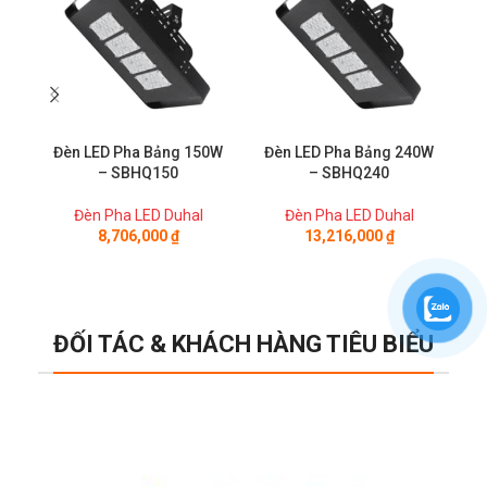
Đèn LED Pha Bảng 150W
Đèn LED Pha Bảng 240W
Đ
– SBHQ150
– SBHQ240
Đèn Pha LED Duhal
Đèn Pha LED Duhal
8,706,000
₫
13,216,000
₫
ĐỐI TÁC & KHÁCH HÀNG TIÊU BIỂU