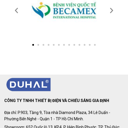
CÔNG TY TNHH THIẾT BỊ ĐIỆN VÀ CHIẾU SÁNG GIA ĐỊNH
Địa chỉ: P.903, Tầng 9, Tòa nhà Diamond Plaza, 34 Lê Duẩn -
Phường Bến Nghé - Quận 1 - TP Hồ Chí Minh.
Showroom: 652 Quốc lộ 13, KP.4, P. Hiệp Bình Phước, TP. Thủ Đức.