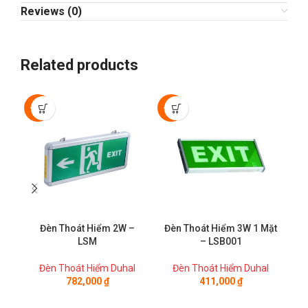
Reviews (0)
Related products
-40%
-40%
-4
Đèn Thoát Hiểm 2W –
Đèn Thoát Hiểm 3W 1 Mặt
LSM
– LSB001
Đèn Thoát Hiểm Duhal
Đèn Thoát Hiểm Duhal
782,000
₫
411,000
₫