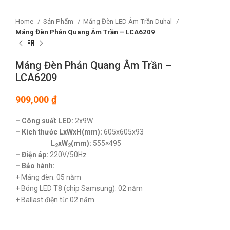
Home
Sản Phẩm
Máng Đèn LED Âm Trần Duhal
Máng Đèn Phản Quang Âm Trần – LCA6209
Máng Đèn Phản Quang Âm Trần –
LCA6209
909,000
₫
– Công suất LED:
2x9W
– Kích thước LxWxH(mm):
605x605x93
L
xW
(mm):
555×495
2
2
– Điện áp:
220V/50Hz
– Bảo hành:
+ Máng đèn: 05 năm
+ Bóng LED T8 (chip Samsung): 02 năm
+ Ballast điện từ: 02 năm