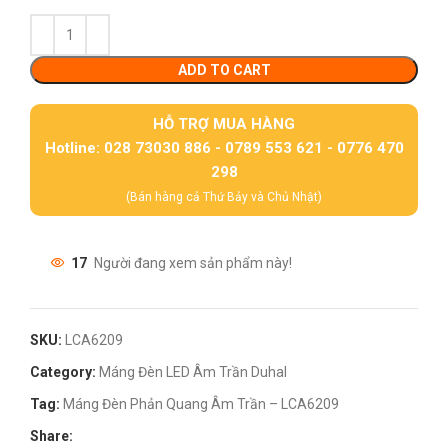
ADD TO CART
HỖ TRỢ MUA HÀNG
Hotline: 028 73030 886 - 0789 553 621 - 0776 470
298
(Bán hàng cả Thứ Bảy và Chủ Nhật)
17
Người đang xem sản phẩm này!
SKU:
LCA6209
Category:
Máng Đèn LED Âm Trần Duhal
Tag:
Máng Đèn Phản Quang Âm Trần – LCA6209
Share: