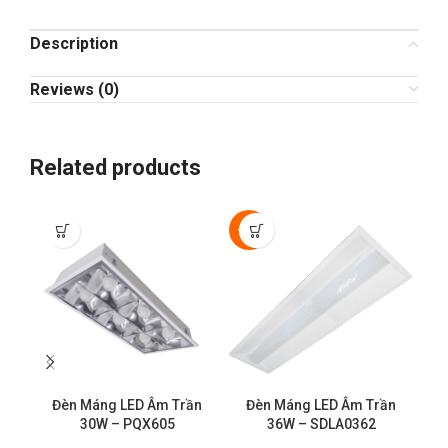
Description
Reviews (0)
Related products
-50%
Đèn Máng LED Âm Trần
Đèn Máng LED Âm Trần
30W – PQX605
36W – SDLA0362
Đ