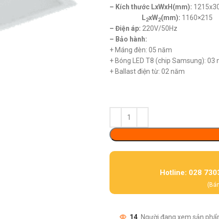
– Kích thước LxWxH(mm):
1215x3
L
xW
(mm):
1160×215
2
2
– Điện áp:
220V/50Hz
– Bảo hành:
+ Máng đèn: 05 năm
+ Bóng LED T8 (chip Samsung): 03
+ Ballast điện từ: 02 năm
Hotline: 028 730
(Bán
14
Người đang xem sản phẩ