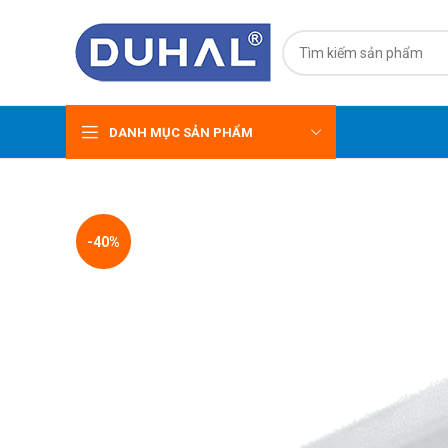
DANH MỤC SẢN PHẨM
-40%