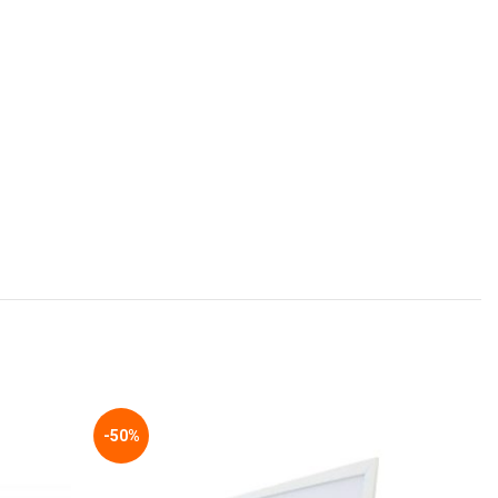
-50%
-40%