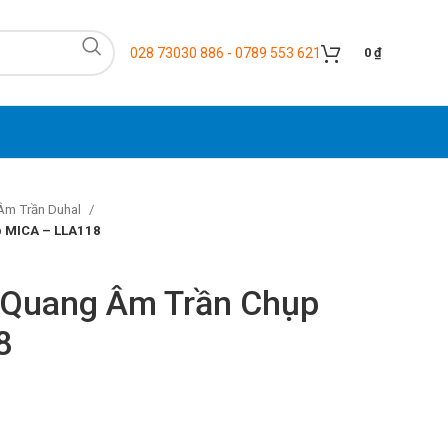
028 73030 886 - 0789 553 621
0
₫
Âm Trần Duhal
 MICA – LLA118
 Quang Âm Trần Chụp
8