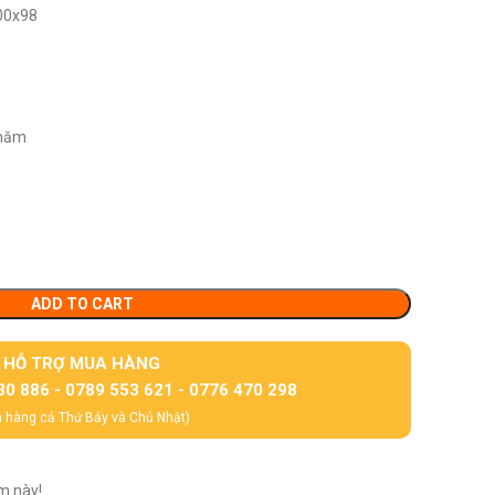
00x98
 năm
ADD TO CART
HỖ TRỢ MUA HÀNG
30 886 - 0789 553 621 - 0776 470 298
 hàng cả Thứ Bảy và Chủ Nhật)
m này!