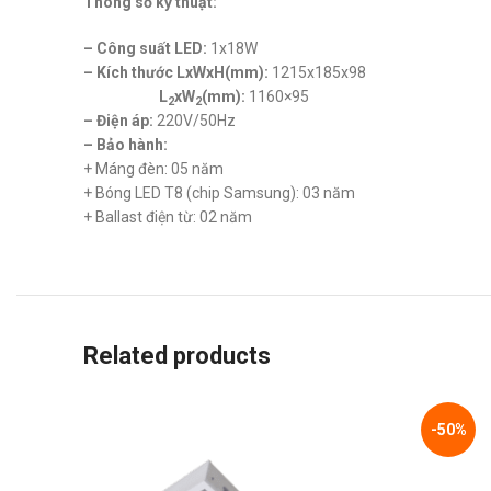
Thông số kỹ thuật:
– Công suất LED:
1x18W
– Kích thước LxWxH(mm):
1215x185x98
L
xW
(mm):
1160×95
2
2
– Điện áp:
220V/50Hz
– Bảo hành:
+ Máng đèn: 05 năm
+ Bóng LED T8 (chip Samsung): 03 năm
+ Ballast điện từ: 02 năm
Related products
-50%