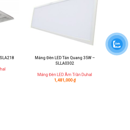
 SLA218
Máng Đèn LED Tán Quang 35W –
Máng
SLLA0302
hal
Máng Đèn LED Âm Trần Duhal
Má
1,481,000
₫