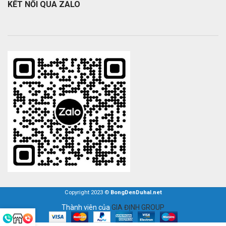
KẾT NỐI QUA ZALO
Copyright 2023 ©
BongDenDuhal.net
Thành viên của
GIA ĐỊNH GROUP