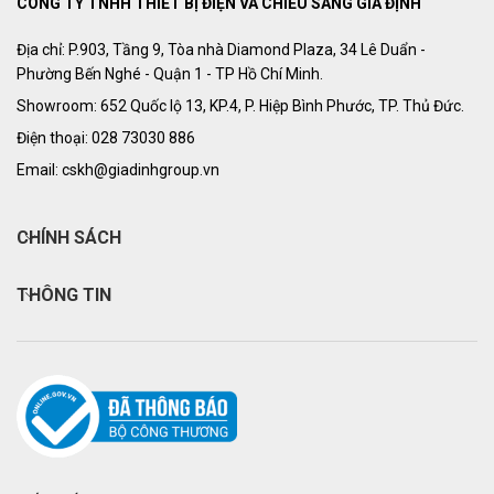
CÔNG TY TNHH THIẾT BỊ ĐIỆN VÀ CHIẾU SÁNG GIA ĐỊNH
Địa chỉ: P.903, Tầng 9, Tòa nhà Diamond Plaza, 34 Lê Duẩn -
Phường Bến Nghé - Quận 1 - TP Hồ Chí Minh.
Showroom: 652 Quốc lộ 13, KP.4, P. Hiệp Bình Phước, TP. Thủ Đức.
Điện thoại: 028 73030 886
Email: cskh@giadinhgroup.vn
CHÍNH SÁCH
THÔNG TIN