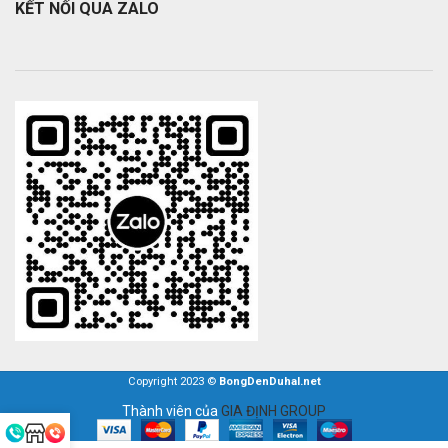
KẾT NỐI QUA ZALO
Copyright 2023 ©
BongDenDuhal.net
Thành viên của
GIA ĐỊNH GROUP