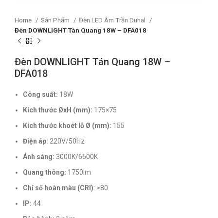
Home
Sản Phẩm
Đèn LED Âm Trần Duhal
Đèn DOWNLIGHT Tán Quang 18W – DFA018
Đèn DOWNLIGHT Tán Quang 18W –
DFA018
Công suất:
18W
Kích thước ØxH (mm):
175×75
Kích thước khoét lỗ Ø (mm):
155
Điện áp:
220V/50Hz
Ánh sáng:
3000K/6500K
Quang thông:
1750lm
Chỉ số hoàn màu (CRI)
: >80
IP:
44