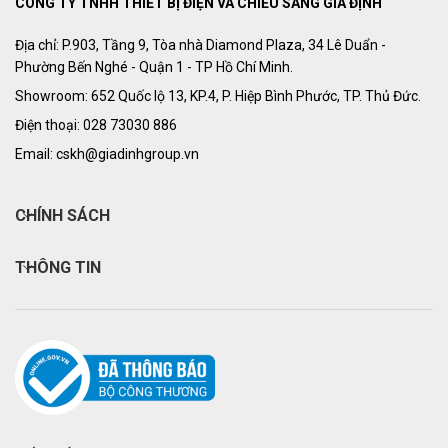
CÔNG TY TNHH THIẾT BỊ ĐIỆN VÀ CHIẾU SÁNG GIA ĐỊNH
Địa chỉ: P.903, Tầng 9, Tòa nhà Diamond Plaza, 34 Lê Duẩn -
Phường Bến Nghé - Quận 1 - TP Hồ Chí Minh.
Showroom: 652 Quốc lộ 13, KP.4, P. Hiệp Bình Phước, TP. Thủ Đức.
Điện thoại: 028 73030 886
Email: cskh@giadinhgroup.vn
CHÍNH SÁCH
THÔNG TIN