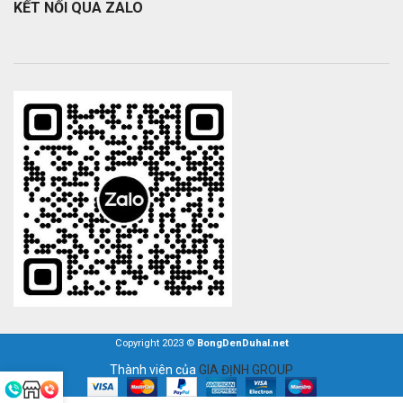
KẾT NỐI QUA ZALO
Copyright 2023 ©
BongDenDuhal.net
Thành viên của
GIA ĐỊNH GROUP