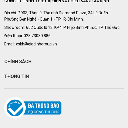
CÔNG TY TNHH THIẾT BỊ ĐIỆN VÀ CHIẾU SÁNG GIA ĐỊNH
Địa chỉ: P.903, Tầng 9, Tòa nhà Diamond Plaza, 34 Lê Duẩn -
Phường Bến Nghé - Quận 1 - TP Hồ Chí Minh.
Showroom: 652 Quốc lộ 13, KP.4, P. Hiệp Bình Phước, TP. Thủ Đức.
Điện thoại: 028 73030 886
Email: cskh@giadinhgroup.vn
CHÍNH SÁCH
THÔNG TIN