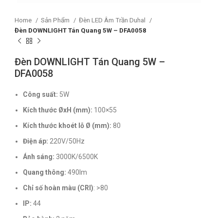
Home
Sản Phẩm
Đèn LED Âm Trần Duhal
Đèn DOWNLIGHT Tán Quang 5W – DFA0058
Đèn DOWNLIGHT Tán Quang 5W –
DFA0058
Công suất:
5W
Kích thước ØxH (mm):
100×55
Kích thước khoét lỗ Ø (mm):
80
Điện áp:
220V/50Hz
Ánh sáng:
3000K/6500K
Quang thông:
490lm
Chỉ số hoàn màu (CRI)
: >80
IP:
44