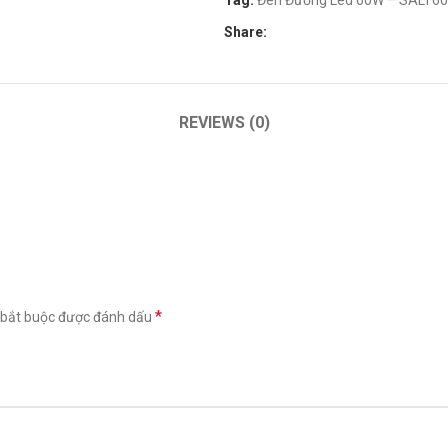
Tag:
Đèn Đường Led 60W – SALT60
Share:
REVIEWS (0)
*
 bắt buộc được đánh dấu