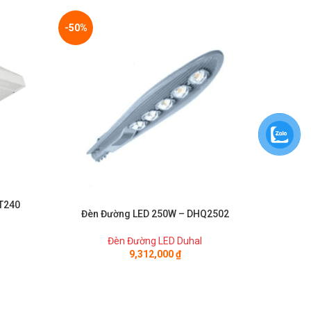
-50%
-50%
T240
Đèn
Đèn Đường LED 250W – DHQ2502
Đèn Đường LED Duhal
9,312,000
₫