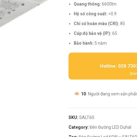
Quang thông:
6600lm
Hệ số công suất:
>0.9
Chỉ số hoàn màu (CRI):
85
Cấp độ bảo vệ (IP):
65
Bảo hành:
5 năm
Hotline: 028 730
(Bán
10
Người đang xem sản phẩ
SKU:
SALT60
Category:
Đèn Đường LED Duhal