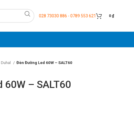
028 73030 886 - 0789 553 621
0
₫
 Duhal
Đèn Đường Led 60W – SALT60
d 60W – SALT60