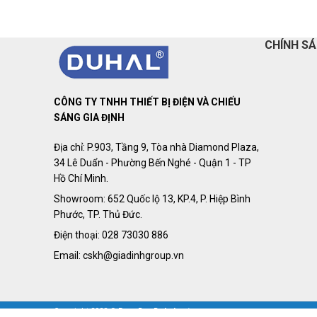
CHÍNH S
CÔNG TY TNHH THIẾT BỊ ĐIỆN VÀ CHIẾU
SÁNG GIA ĐỊNH
Địa chỉ: P.903, Tầng 9, Tòa nhà Diamond Plaza,
34 Lê Duẩn - Phường Bến Nghé - Quận 1 - TP
Hồ Chí Minh.
Showroom: 652 Quốc lộ 13, KP.4, P. Hiệp Bình
Phước, TP. Thủ Đức.
Điện thoại: 028 73030 886
Email: cskh@giadinhgroup.vn
Copyright 2023 ©
BongDenDuhal.net