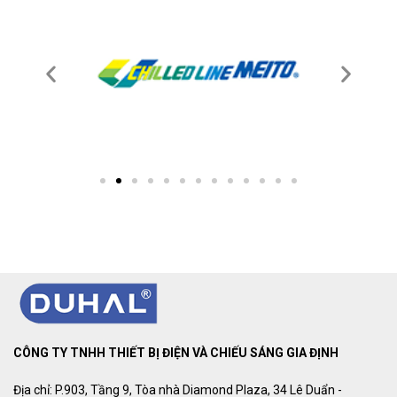
CÔNG TY TNHH THIẾT BỊ ĐIỆN VÀ CHIẾU SÁNG GIA ĐỊNH
Địa chỉ: P.903, Tầng 9, Tòa nhà Diamond Plaza, 34 Lê Duẩn -