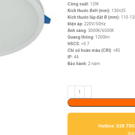
Công suất:
12W
Kích thước ØxH (mm):
130×25
Kích thước lắp đặt Ø (mm):
110-12
Điện áp:
220V/50Hz
Ánh sáng:
3000K/6500K
Quang thông:
1200lm
HSCS:
>0.7
Chỉ số hoàn màu (CRI)
: >85
IP:
44
Bảo hành:
2 năm
Hotline: 028 730
(Bán