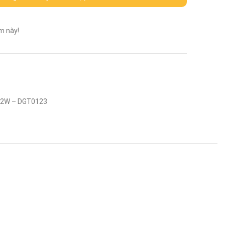
m này!
12W – DGT0123