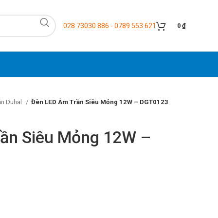
028 73030 886 - 0789 553 621
0
₫
ần Duhal
Đèn LED Âm Trần Siêu Mỏng 12W – DGT0123
ần Siêu Mỏng 12W –