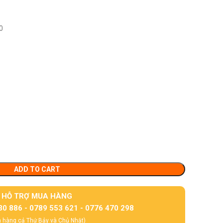
0
ADD TO CART
HỖ TRỢ MUA HÀNG
30 886 - 0789 553 621 - 0776 470 298
 hàng cả Thứ Bảy và Chủ Nhật)