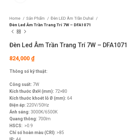
Home
Sản Phẩm
Đèn LED Âm Trần Duhal
Đèn Led Âm Trần Trang Trí 7W – DFA1071
Đèn Led Âm Trần Trang Trí 7W – DFA1071
824,000
₫
Thông số kỹ thuật:
Công suất:
7W
Kích thước ØxH (mm):
72×80
Kích thước khoét lỗ Ø (mm):
64
Điện áp:
220V/50Hz
Ánh sáng:
3000K/6500K
Quang thông:
700lm
HSCS:
>0.9
Chỉ số hoàn màu (CRI)
: >85
IP:
44