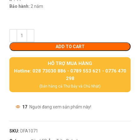
Bảo hành:
2 năm
ADD TO CART
HỖ TRỢ MUA HÀNG
Hotline: 028 73030 886 - 0789 553 621 - 0776 470
298
(Bán hàng cả Thứ Bảy và Chủ Nhật)
17
Người đang xem sản phẩm này!
SKU:
DFA1071