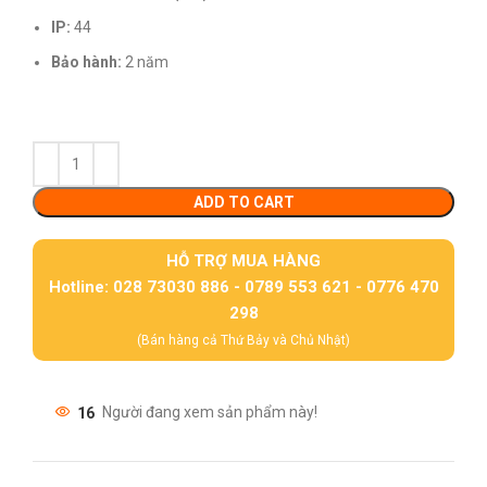
IP:
44
Bảo hành:
2 năm
ADD TO CART
HỖ TRỢ MUA HÀNG
Hotline: 028 73030 886 - 0789 553 621 - 0776 470
298
(Bán hàng cả Thứ Bảy và Chủ Nhật)
16
Người đang xem sản phẩm này!