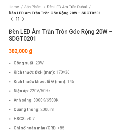
Home
Sản Phẩm
Đèn LED Âm Trần Duhal
Đèn LED Âm Trần Tròn Góc Rộng 20W – SDGT0201
Đèn LED Âm Trần Tròn Góc Rộng 20W –
SDGT0201
382,000
₫
Công suất:
20W
Kích thước ØxH (mm):
170×36
Kích thước khoét lỗ Ø (mm):
145
Điện áp:
220V/50Hz
Ánh sáng:
3000K/6500K
Quang thông:
2000lm
HSCS:
>0.7
Chỉ số hoàn màu (CRI)
: >85