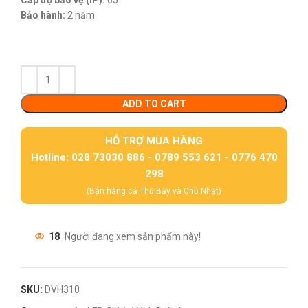
Cấp độ bảo vệ (IP):
65
Bảo hành:
2 năm
ADD TO CART
HỖ TRỢ MUA HÀNG
Hotline: 028 73030 886 - 0789 553 621 - 0776 470
298
(Bán hàng cả Thứ Bảy và Chủ Nhật)
18
Người đang xem sản phẩm này!
SKU:
DVH310