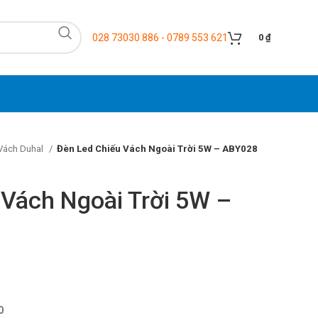
028 73030 886 - 0789 553 621
0
₫
Vách Duhal
Đèn Led Chiếu Vách Ngoài Trời 5W – ABY028
 Vách Ngoài Trời 5W –
0