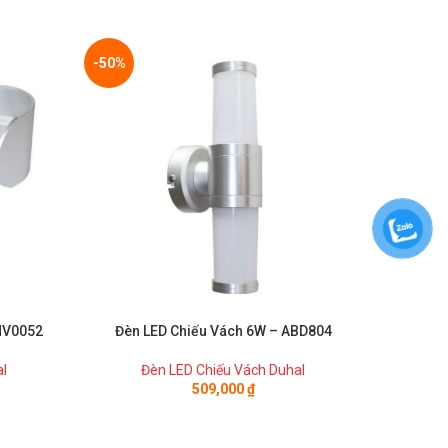
-50%
-50%
HV0052
Đèn LED Chiếu Vách 6W – ABD804
Đèn 
al
Đèn LED Chiếu Vách Duhal
Đ
509,000
₫