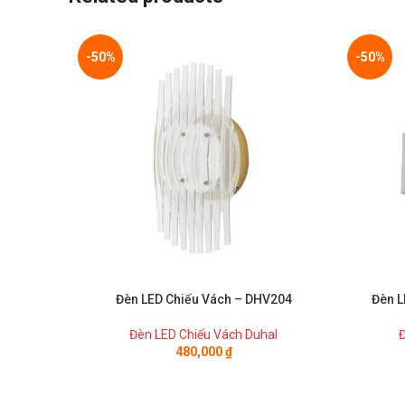
-50%
-50%
Đèn LED Chiếu Vách – DHV204
Đèn L
Đèn LED Chiếu Vách Duhal
Đ
480,000
₫