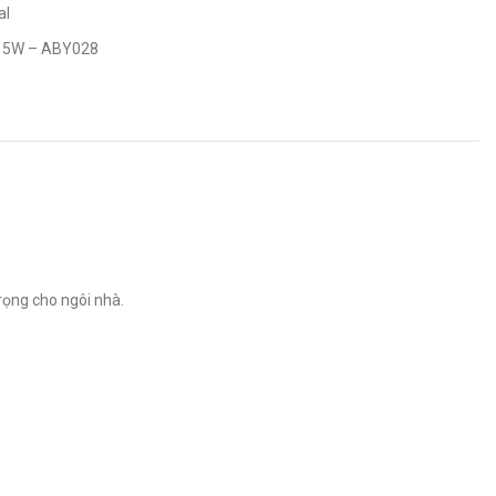
al
ời 5W – ABY028
rọng cho ngôi nhà.