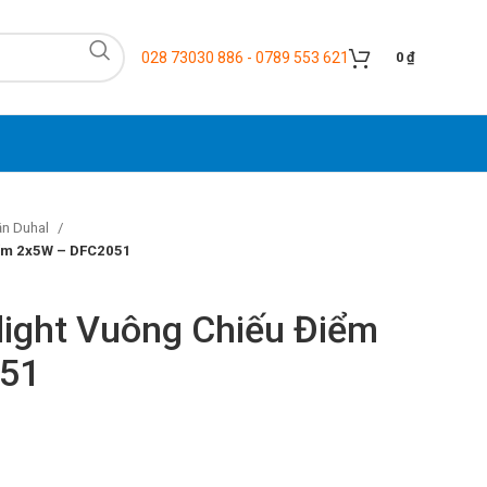
028 73030 886 - 0789 553 621
0
₫
ần Duhal
iểm 2x5W – DFC2051
ight Vuông Chiếu Điểm
51