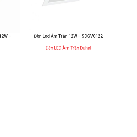
12W –
Đèn Led Âm Trần 12W – SDGV0122
Đèn L
Đèn LED Âm Trần Duhal