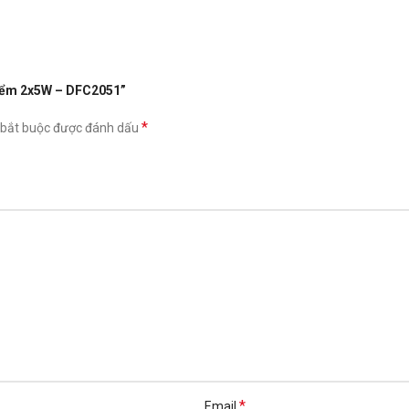
 Điểm 2x5W – DFC2051”
*
 bắt buộc được đánh dấu
*
Email