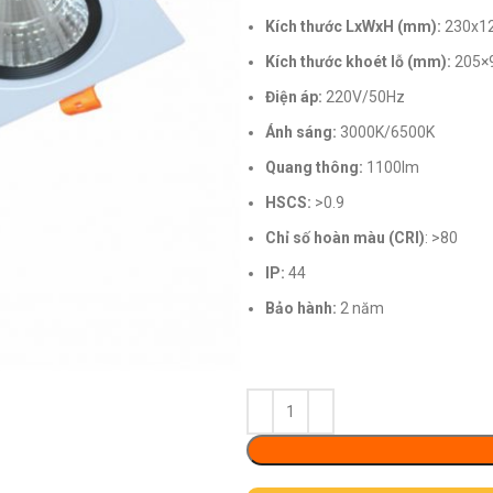
Kích thước LxWxH (mm):
230x1
Kích thước khoét lỗ (mm):
205×
Điện áp:
220V/50Hz
Ánh sáng:
3000K/6500K
Quang thông:
1100lm
HSCS:
>0.9
Chỉ số hoàn màu (CRI)
: >80
IP:
44
Bảo hành:
2 năm