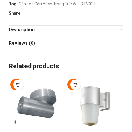
Tag:
Đèn Led Gắn Vách Trang Trí 5W – DTV024
Share:
Description
Reviews (0)
Related products
-50%
-50%
-5