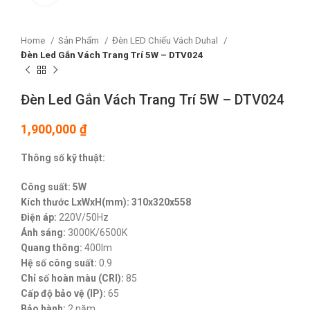
Home
Sản Phẩm
Đèn LED Chiếu Vách Duhal
Đèn Led Gắn Vách Trang Trí 5W – DTV024
Đèn Led Gắn Vách Trang Trí 5W – DTV024
1,900,000
₫
Thông số kỹ thuật:
Công suất: 5W
Kích thước LxWxH(mm): 310x320x558
Điện áp:
220V/50Hz
Ánh sáng:
3000K/6500K
Quang thông:
400lm
Hệ số công suất:
0.9
Chỉ số hoàn màu (CRI):
85
Cấp độ bảo vệ (IP):
65
Bảo hành:
2 năm