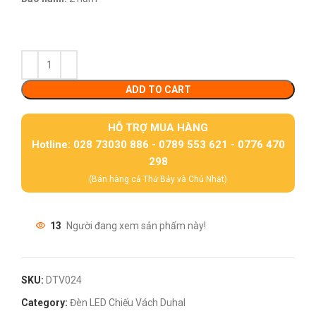
ADD TO CART
HỖ TRỢ MUA HÀNG
Hotline: 028 73030 886 - 0789 553 621 - 0776 470
298
(Bán hàng cả Thứ Bảy và Chủ Nhật)
13
Người đang xem sản phẩm này!
SKU:
DTV024
Category:
Đèn LED Chiếu Vách Duhal