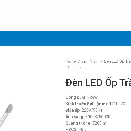
Home
Sản Phẩm
Đèn LED Ốp Trầ
Đèn LED Ốp Tr
Công suất:
8x9W
Kích thước ØxH (mm):
1410×70
Điện áp:
220V/50Hz
Ánh sáng:
3000K/6500K
Quang thông:
7200lm
HSCS:
>0.9