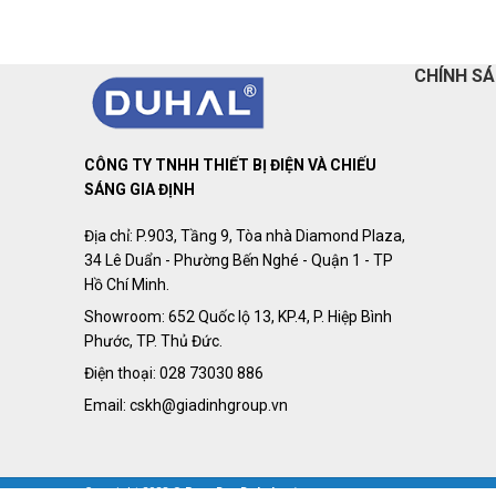
CHÍNH S
CÔNG TY TNHH THIẾT BỊ ĐIỆN VÀ CHIẾU
SÁNG GIA ĐỊNH
Địa chỉ: P.903, Tầng 9, Tòa nhà Diamond Plaza,
34 Lê Duẩn - Phường Bến Nghé - Quận 1 - TP
Hồ Chí Minh.
Showroom: 652 Quốc lộ 13, KP.4, P. Hiệp Bình
Phước, TP. Thủ Đức.
Điện thoại: 028 73030 886
Email: cskh@giadinhgroup.vn
Copyright 2023 ©
BongDenDuhal.net