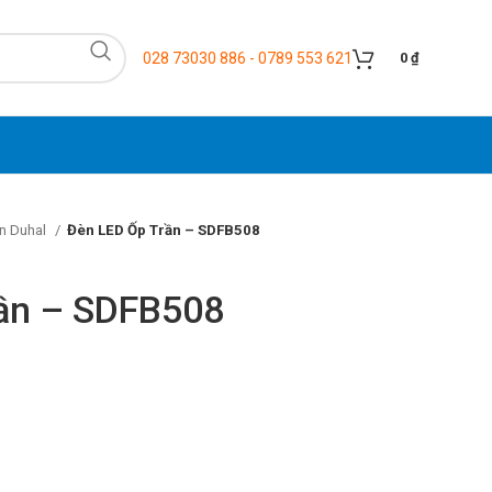
028 73030 886 - 0789 553 621
0
₫
n Duhal
Đèn LED Ốp Trần – SDFB508
ần – SDFB508