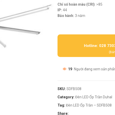
Chỉ số hoàn màu (CRI)
: >85
IP:
44
Bảo hành:
3 năm
Hotline: 028 730
(Bán
19
Người đang xem sản phẩ
SKU:
SDFB508
Category:
Đèn LED Ốp Trần Duhal
Tag:
Đèn LED Ốp Trần – SDFB508
Share: