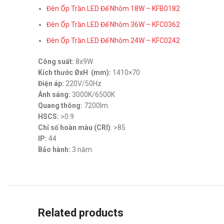
Đèn Ốp Trần LED Đế Nhôm 18W – KFB0182
Đèn Ốp Trần LED Đế Nhôm 36W – KFC0362
Đèn Ốp Trần LED Đế Nhôm 24W – KFC0242
Công suất:
8x9W
Kích thước ØxH (mm):
1410×70
Điện áp:
220V/50Hz
Ánh sáng:
3000K/6500K
Quang thông:
7200lm
HSCS:
>0.9
Chỉ số hoàn màu (CRI)
: >85
IP:
44
Bảo hành:
3 năm
Related products