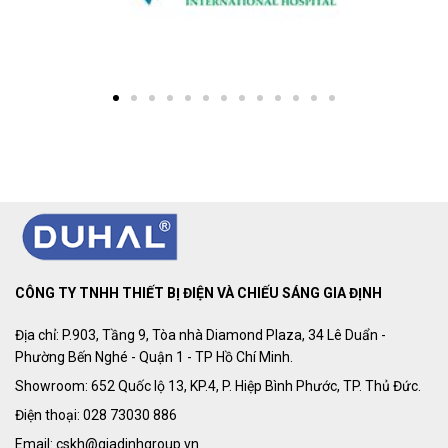
CÔNG TY TNHH THIẾT BỊ ĐIỆN VÀ CHIẾU SÁNG GIA ĐỊNH
Địa chỉ: P.903, Tầng 9, Tòa nhà Diamond Plaza, 34 Lê Duẩn -
Phường Bến Nghé - Quận 1 - TP Hồ Chí Minh.
Showroom: 652 Quốc lộ 13, KP.4, P. Hiệp Bình Phước, TP. Thủ Đức.
Điện thoại: 028 73030 886
Email: cskh@giadinhgroup.vn