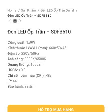
Home
Sản Phẩm
Đèn LED Ốp Trần Duhal
Đèn LED Ốp Trần – SDFB510
Đèn LED Ốp Trần – SDFB510
Công suất:
1x9W
Kích thước LxWxH (mm):
660x50x45
Điện áp:
220V/50Hz
Ánh sáng:
3000K/6500K
Quang thông:
1000lm
HSCS:
>0.9
Chỉ số hoàn màu (CRI)
: >85
IP:
44
Bảo hành:
3 năm
HỖ TRỢ MUA HÀNG