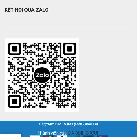
KẾT NỐI QUA ZALO
Copyright 2023 ©
BongDenDuhal.net
Thành viên của
GIA ĐỊNH GROUP