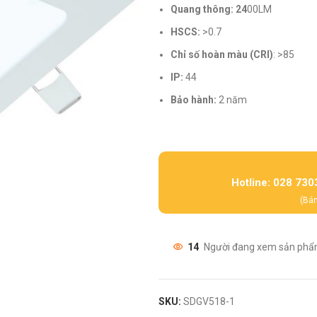
Quang thông: 24
00LM
HSCS:
>0.7
Chỉ số hoàn màu (CRI)
: >85
IP:
44
Bảo hành:
2 năm
Hotline: 028 730
(Bán
14
Người đang xem sản phẩ
SKU:
SDGV518-1