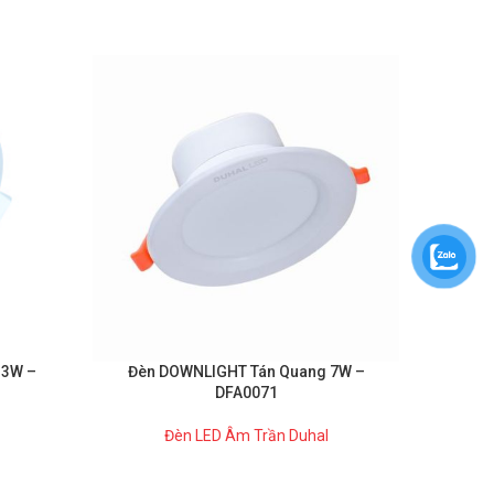
 3W –
Đèn DOWNLIGHT Tán Quang 7W –
Đèn L
DFA0071
Đèn LED Âm Trần Duhal