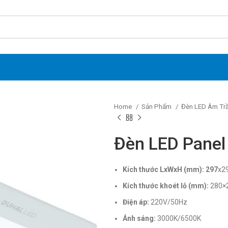
Home
Sản Phẩm
Đèn LED Âm Tr
Đèn LED Pane
Kích thước LxWxH (mm): 297
x2
Kích thước khoét lỗ (mm):
280×
Điện áp:
220V/50Hz
Ánh sáng:
3000K/6500K