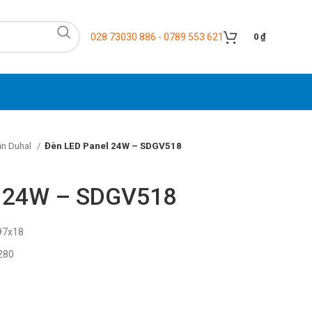
028 73030 886 - 0789 553 621
0
₫
ần Duhal
Đèn LED Panel 24W – SDGV518
l 24W – SDGV518
97x18
280