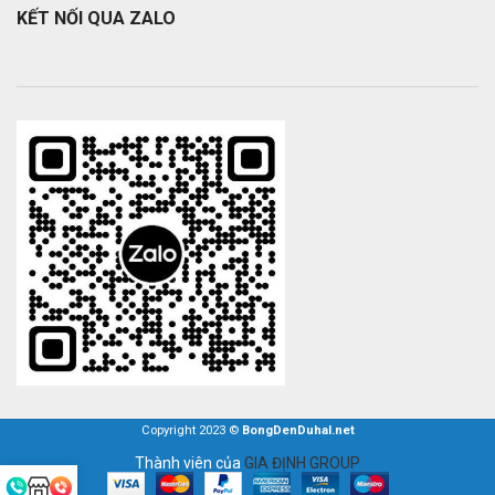
KẾT NỐI QUA ZALO
Copyright 2023 ©
BongDenDuhal.net
Thành viên của
GIA ĐỊNH GROUP