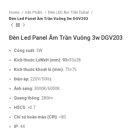
Home
Sản Phẩm
Đèn LED Âm Trần Duhal
Đèn Led Panel Âm Trần Vuông 3w DGV203
Đèn Led Panel Âm Trần Vuông 3w DGV203
Công suất:
3W
Kích thước LxWxH (mm): 93
x93x28
Kích thước khoét lỗ (mm):
75×75
Điện áp:
220V/50Hz
Ánh sáng:
3000K/6000K
Quang thông:
280lm
HSCS:
>0.7
Chỉ số hoàn màu (CRI)
: >80
IP:
44