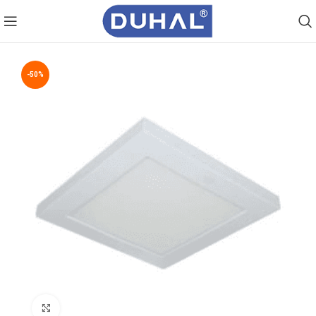
-50%
Click to enlarge