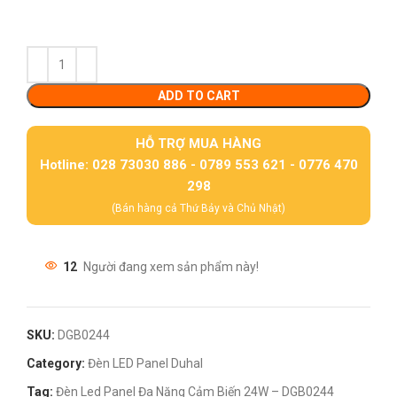
ADD TO CART
HỖ TRỢ MUA HÀNG
Hotline: 028 73030 886 - 0789 553 621 - 0776 470
298
(Bán hàng cả Thứ Bảy và Chủ Nhật)
12
Người đang xem sản phẩm này!
SKU:
DGB0244
Category:
Đèn LED Panel Duhal
Tag:
Đèn Led Panel Đa Năng Cảm Biến 24W – DGB0244