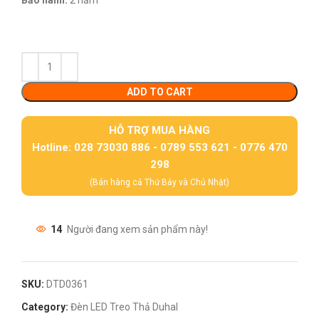
Bảo hành:
2 năm
ADD TO CART
HỖ TRỢ MUA HÀNG
Hotline: 028 73030 886 - 0789 553 621 - 0776 470
298
(Bán hàng cả Thứ Bảy và Chủ Nhật)
14
Người đang xem sản phẩm này!
SKU:
DTD0361
Category:
Đèn LED Treo Thả Duhal