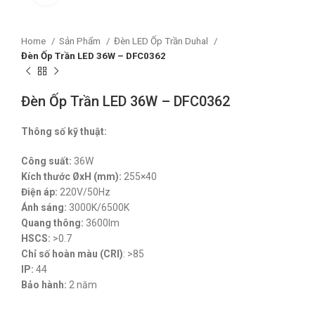
Home
Sản Phẩm
Đèn LED Ốp Trần Duhal
Đèn Ốp Trần LED 36W – DFC0362
Đèn Ốp Trần LED 36W – DFC0362
Thông số kỹ thuật:
Công suất:
36W
Kích thước ØxH (mm):
255×40
Điện áp:
220V/50Hz
Ánh sáng:
3000K/6500K
Quang thông:
3600lm
HSCS:
>0.7
Chỉ số hoàn màu (CRI)
: >85
IP:
44
Bảo hành:
2 năm