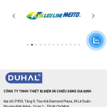
CÔNG TY TNHH THIẾT BỊ ĐIỆN VÀ CHIẾU SÁNG GIA ĐỊNH
Địa chỉ: P.903, Tầng 9, Tòa nhà Diamond Plaza, 34 Lê Duẩn -
Phường Bến Nghé - Quận 1 - TP Hồ Chí Minh.