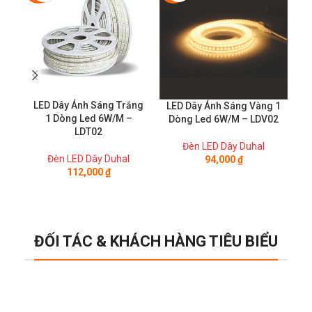
LED Dây Ánh Sáng Trắng
L
LED Dây Ánh Sáng Vàng 1
1 Dòng Led 6W/M –
Dòng Led 6W/M – LDV02
LDT02
Đèn LED Dây Duhal
Đèn LED Dây Duhal
94,000
₫
112,000
₫
ĐỐI TÁC & KHÁCH HÀNG TIÊU BIỂU