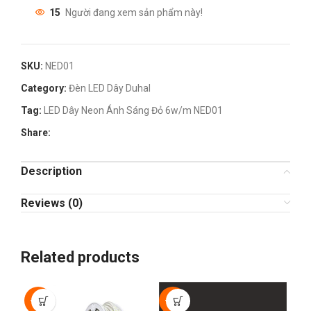
15
Người đang xem sản phẩm này!
SKU:
NED01
Category:
Đèn LED Dây Duhal
Tag:
LED Dây Neon Ánh Sáng Đỏ 6w/m NED01
Share:
Description
Reviews (0)
Related products
-30%
-30%
-3