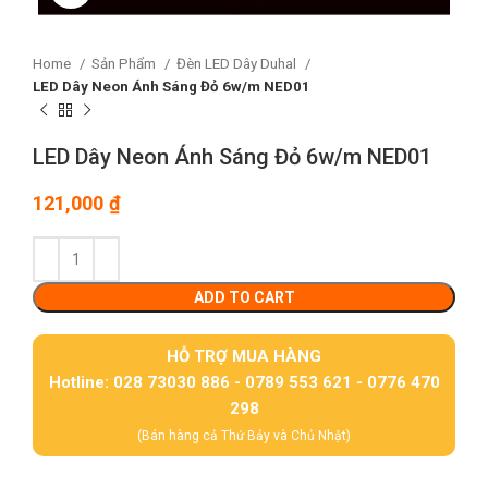
Home
Sản Phẩm
Đèn LED Dây Duhal
LED Dây Neon Ánh Sáng Đỏ 6w/m NED01
LED Dây Neon Ánh Sáng Đỏ 6w/m NED01
121,000
₫
ADD TO CART
HỖ TRỢ MUA HÀNG
Hotline: 028 73030 886 - 0789 553 621 - 0776 470
298
(Bán hàng cả Thứ Bảy và Chủ Nhật)